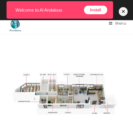
Skip
Welcome to Al Andalous
×
Install
to
content
Menu