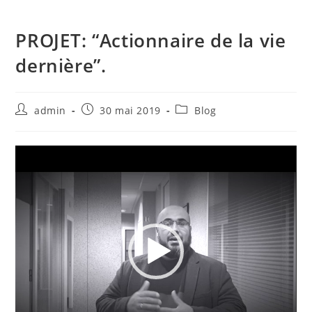
PROJET: “Actionnaire de la vie
dernière”.
Auteur/autrice
Publication
Post
admin
30 mai 2019
Blog
de
publiée :
category:
la
publication :
Lecteur
vidéo