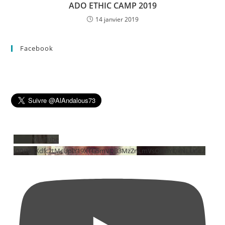
ADO ETHIC CAMP 2019
14 janvier 2019
Facebook
Vidéo YouTube
VVVMSXdfc2tMcUplY19XTG5mVDB3MzZnLmVsOHBYQkNLUndZ