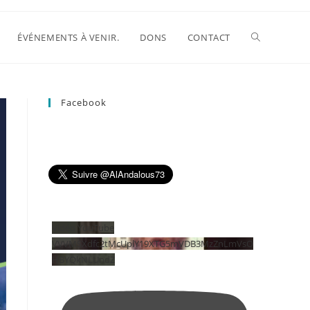
Toggle
ÉVÉNEMENTS À VENIR.
DONS
CONTACT
website
Facebook
search
Vidéo YouTube
VVVMSXdfc2tMcUplY19XTG5mVDB3MzZnLmVsO
HBYQkNLUndZ