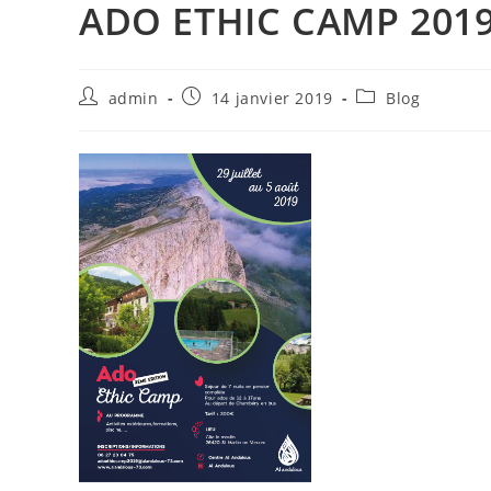
ADO ETHIC CAMP 201
Auteur/autrice
Publication
Post
admin
14 janvier 2019
Blog
de
publiée :
category:
la
publication :